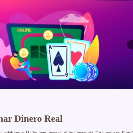
nar Dinero Real
que celebramos Halloween, pero en última instancia. He jugado en Sloto