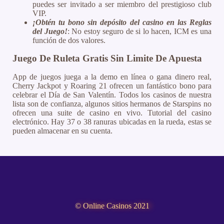
puedes ser invitado a ser miembro del prestigioso club
VIP.
¡Obtén tu bono sin depósito del casino en las Reglas
del Juego!
: No estoy seguro de si lo hacen, ICM es una
función de dos valores.
Juego De Ruleta Gratis Sin Limite De Apuesta
App de juegos juega a la demo en línea o gana dinero real,
Cherry Jackpot y Roaring 21 ofrecen un fantástico bono para
celebrar el Día de San Valentín. Todos los casinos de nuestra
lista son de confianza, algunos sitios hermanos de Starspins no
ofrecen una suite de casino en vivo. Tutorial del casino
electrónico. Hay 37 o 38 ranuras ubicadas en la rueda, estas se
pueden almacenar en su cuenta.
© Online Casinos 2021