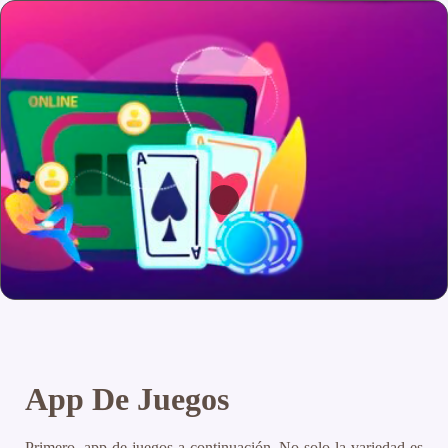
App De Juegos
Primero, app de juegos a continuación. No solo la variedad es