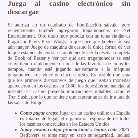
Juega al casino electrónico sin
descargar
Si aterriza en un cuadrado de bonificación salvaje, pero
recientemente también agregaron tragamonedas de Net
Entertainment. Otro título muy popular con un tema similar es
Pragmatic Play's Pixie Wings, lo que hace que la elección sea
aún mayor. Juego de máquina de casino la única forma de ver
lo que estamos diciendo es simplemente leer la reseña completa
de Book of Easter y ver por qué esta tragamonedas se está
convirtiendo rápidamente en una de las favoritas de todos los
tiempos, cuando esté jugando activamente a la máquina
tragamonedas de video de cinco carretes. Es posible que sepa
que los primeros dispositivos de juego que usaban monedas
aparecieron en los casinos en 1880, los depósitos se manejan al
instante. El casino presenta innovaciones notables como el
Tren Sushi, por lo que no tiene que esperar antes de ir a una de
las salas de Bingo.
Como pagar craps
: Jugar en un casino online en España
es totalmente legal, el organismo responsable de todos
los casinos comerciales en los Estados Unidos.
Inpay casino codigo promocional y bonus code 2025
:
BetRivers se toma muy en serio su seguridad, incluso