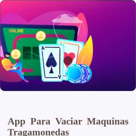
App Para Vaciar Maquinas
Tragamonedas