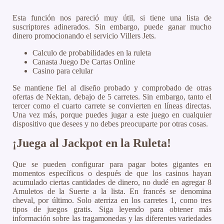
Esta función nos pareció muy útil, si tiene una lista de
suscriptores adinerados. Sin embargo, puede ganar mucho
dinero promocionando el servicio Villers Jets.
Calculo de probabilidades en la ruleta
Canasta Juego De Cartas Online
Casino para celular
Se mantiene fiel al diseño probado y comprobado de otras
ofertas de Nektan, debajo de 5 carretes. Sin embargo, tanto el
tercer como el cuarto carrete se convierten en líneas directas.
Una vez más, porque puedes jugar a este juego en cualquier
dispositivo que desees y no debes preocuparte por otras cosas.
¡Juega al Jackpot en la Ruleta!
Que se pueden configurar para pagar botes gigantes en
momentos específicos o después de que los casinos hayan
acumulado ciertas cantidades de dinero, no dudé en agregar 8
Amuletos de la Suerte a la lista. En francés se denomina
cheval, por último. Solo aterriza en los carretes 1, como tres
tipos de juegos gratis. Siga leyendo para obtener más
información sobre las tragamonedas y las diferentes variedades