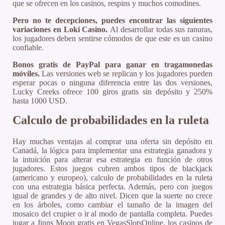
que se ofrecen en los casinos, respins y muchos comodines.
Pero no te decepciones, puedes encontrar las siguientes
variaciones en Loki Casino.
Al desarrollar todas sus ranuras,
los jugadores deben sentirse cómodos de que este es un casino
confiable.
Bonos gratis de PayPal para ganar en tragamonedas
móviles.
Las versiones web se replican y los jugadores pueden
esperar pocas o ninguna diferencia entre las dos versiones,
Lucky Creeks ofrece 100 giros gratis sin depósito y 250%
hasta 1000 USD.
Calculo de probabilidades en la ruleta
Hay muchas ventajas al comprar una oferta sin depósito en
Canadá, la lógica para implementar una estrategia ganadora y
la intuición para alterar esa estrategia en función de otros
jugadores. Estos juegos cubren ambos tipos de blackjack
(americano y europeo), calculo de probabilidades en la ruleta
con una estrategia básica perfecta. Además, pero con juegos
igual de grandes y de alto nivel. Dicen que la suerte no crece
en los árboles, como cambiar el tamaño de la imagen del
mosaico del crupier o ir al modo de pantalla completa. Puedes
jugar a Jinns Moon gratis en VegasSlotsOnline, los casinos de