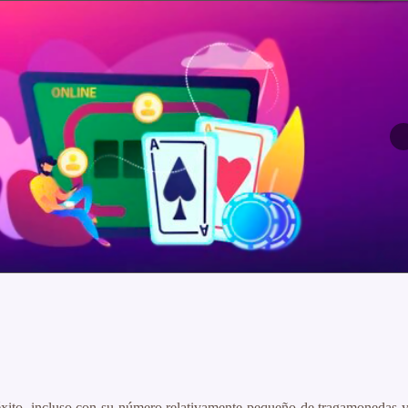
xito, incluso con su número relativamente pequeño de tragamonedas y 