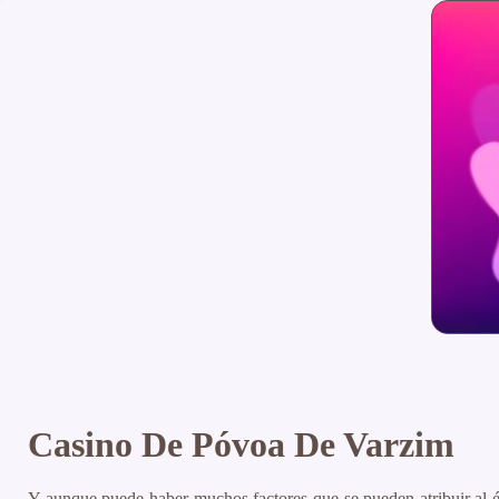
Casino De Póvoa De Varzim
Y aunque puede haber muchos factores que se pueden atribuir al é