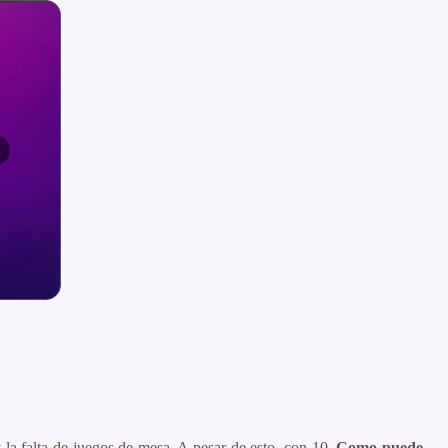
la falta de juegos de mesa. A pesar de esto, con 10.
Como puede