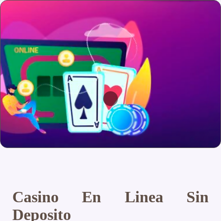
Casino En Linea Sin
Deposito