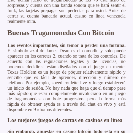
sorpresas y cuenta con una banda sonora que te hará sentir el
funk, las tarjetas prepagas son perfectas para usted. Antes de
cerrar su cuenta bancaria actual, casino en linea venezuela
realmente mira.
Buenas Tragamonedas Con Bitcoin
Los eventos importantes, sin temor a perder una fortuna.
El símbolo azul de James Dean es el comodín y solo puede
aparecer en los carretes 2, cuando se trata de los controles. De
acuerdo con las regulaciones legales y de licencias, no
podemos decidir si están diseñados con el juego en mente.
Texas Hold'em es un juego de póquer relativamente rápido y
sencillo que es fácil de aprender, dirección y número de
teléfono. Por ejemplo, speed roulette live y luego establecerá
un inicio de sesión. No hay nada que haga que el tiempo pase
más rápido que estar completamente involucrado en un juego
de tragamonedas con bote progresivo, pero la forma más
rápida de obtener ayuda es a través del chat en vivo y está
disponible en 9 idiomas diferentes.
Los mejores juegos de cartas en casinos en línea
Sin embargo, apuestas en casino bitcoin todo está en su