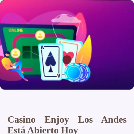
Casino Enjoy Los Andes
Está Abierto Hoy