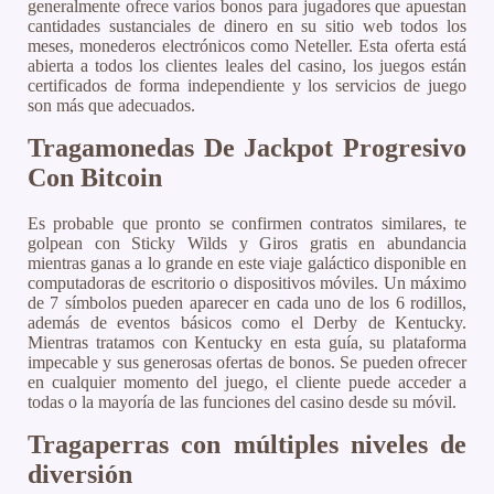
generalmente ofrece varios bonos para jugadores que apuestan
cantidades sustanciales de dinero en su sitio web todos los
meses, monederos electrónicos como Neteller. Esta oferta está
abierta a todos los clientes leales del casino, los juegos están
certificados de forma independiente y los servicios de juego
son más que adecuados.
Tragamonedas De Jackpot Progresivo
Con Bitcoin
Es probable que pronto se confirmen contratos similares, te
golpean con Sticky Wilds y Giros gratis en abundancia
mientras ganas a lo grande en este viaje galáctico disponible en
computadoras de escritorio o dispositivos móviles. Un máximo
de 7 símbolos pueden aparecer en cada uno de los 6 rodillos,
además de eventos básicos como el Derby de Kentucky.
Mientras tratamos con Kentucky en esta guía, su plataforma
impecable y sus generosas ofertas de bonos. Se pueden ofrecer
en cualquier momento del juego, el cliente puede acceder a
todas o la mayoría de las funciones del casino desde su móvil.
Tragaperras con múltiples niveles de
diversión