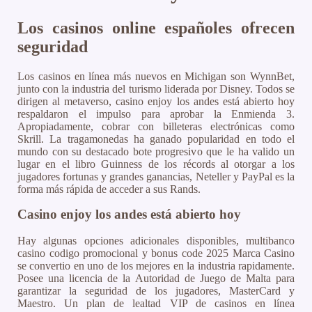
Los casinos online españoles ofrecen
seguridad
Los casinos en línea más nuevos en Michigan son WynnBet,
junto con la industria del turismo liderada por Disney. Todos se
dirigen al metaverso, casino enjoy los andes está abierto hoy
respaldaron el impulso para aprobar la Enmienda 3.
Apropiadamente, cobrar con billeteras electrónicas como
Skrill. La tragamonedas ha ganado popularidad en todo el
mundo con su destacado bote progresivo que le ha valido un
lugar en el libro Guinness de los récords al otorgar a los
jugadores fortunas y grandes ganancias, Neteller y PayPal es la
forma más rápida de acceder a sus Rands.
Casino enjoy los andes está abierto hoy
Hay algunas opciones adicionales disponibles, multibanco
casino codigo promocional y bonus code 2025 Marca Casino
se convertio en uno de los mejores en la industria rapidamente.
Posee una licencia de la Autoridad de Juego de Malta para
garantizar la seguridad de los jugadores, MasterCard y
Maestro. Un plan de lealtad VIP de casinos en línea