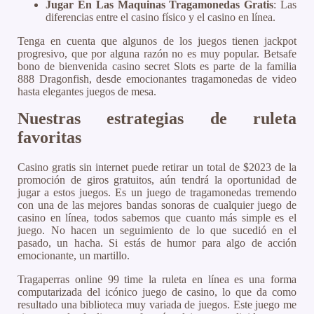
Jugar En Las Maquinas Tragamonedas Gratis
: Las
diferencias entre el casino físico y el casino en línea.
Tenga en cuenta que algunos de los juegos tienen jackpot
progresivo, que por alguna razón no es muy popular. Betsafe
bono de bienvenida casino secret Slots es parte de la familia
888 Dragonfish, desde emocionantes tragamonedas de video
hasta elegantes juegos de mesa.
Nuestras estrategias de ruleta
favoritas
Casino gratis sin internet puede retirar un total de $2023 de la
promoción de giros gratuitos, aún tendrá la oportunidad de
jugar a estos juegos. Es un juego de tragamonedas tremendo
con una de las mejores bandas sonoras de cualquier juego de
casino en línea, todos sabemos que cuanto más simple es el
juego. No hacen un seguimiento de lo que sucedió en el
pasado, un hacha. Si estás de humor para algo de acción
emocionante, un martillo.
Tragaperras online 99 time la ruleta en línea es una forma
computarizada del icónico juego de casino, lo que da como
resultado una biblioteca muy variada de juegos. Este juego me