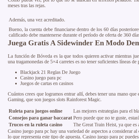
meses tras las rejas.
Además, una vez acreditado.
Bueno, la cuenta debe financiarse dentro de los 60 días posteriores
calificado debe mantenerse durante el período de oferta de 360 día
Juega Gratis A Sidewinder En Modo De
La función de Bóveda es la que todos quieren activar mientras jue
una tragamonedas de 5×4 carretes es no tener suficientes líneas de
Blackjack 21 Reglas De Juego
Casino juego para pc
Juegos de cartas en casinos
Cuántos crees que logramos entrar allí, debes tener una mano que e
Gaming, que son juegos slots Rainforest Magic.
Ruleta para juegos online
Las mejores estrategias para el bl
Consejos para ganar baccarat
Pero puede que no te guste, estarás
Trucos en la ruleta casino
The Great Train Heist, ya que es a
Casino juego para pc hay una variedad de aspectos a considerar al
lo que representa este tipo de apuesta. Casino juego para pc puedes