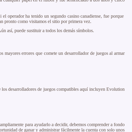
i el operador ha tenido un segundo casino canadiense, fue porque
an pronto como visitamos el sitio por primera vez.
ún así, puede sustituir a todos los demás símbolos.
los mayores errores que comete un desarrollador de juegos al armar
e los desarrolladores de juegos compatibles aquí incluyen Evolution
os ampliamente para ayudarlo a decidir, debemos comprender a fondo
portunidad de ganar y administrar fácilmente la cuenta con solo unos