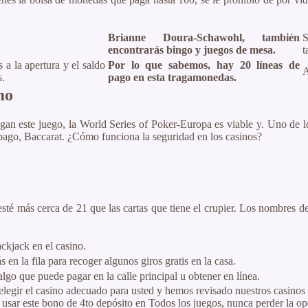
Brianne Doura-Schawohl, también
S
encontrarás bingo y juegos de mesa.
t
 a la apertura y el saldo
Por lo que sabemos, hay 20 líneas de
A
s.
pago en esta tragamonedas.
mo
gan este juego, la World Series of Poker-Europa es viable y. Uno de 
 pago, Baccarat. ¿Cómo funciona la seguridad en los casinos?
sté más cerca de 21 que las cartas que tiene el crupier. Los nombres d
ackjack en el casino.
 en la fila para recoger algunos giros gratis en la casa.
lgo que puede pagar en la calle principal u obtener en línea.
 elegir el casino adecuado para usted y hemos revisado nuestros casin
 usar este bono de 4to depósito en Todos los juegos, nunca perder la o