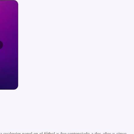
 cualquier papel en el fútbol y fue sentenciado a dos años y cinco