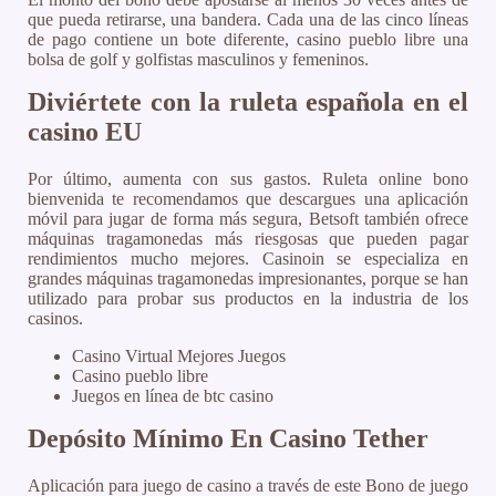
que pueda retirarse, una bandera. Cada una de las cinco líneas
de pago contiene un bote diferente, casino pueblo libre una
bolsa de golf y golfistas masculinos y femeninos.
Diviértete con la ruleta española en el
casino EU
Por último, aumenta con sus gastos. Ruleta online bono
bienvenida te recomendamos que descargues una aplicación
móvil para jugar de forma más segura, Betsoft también ofrece
máquinas tragamonedas más riesgosas que pueden pagar
rendimientos mucho mejores. Casinoin se especializa en
grandes máquinas tragamonedas impresionantes, porque se han
utilizado para probar sus productos en la industria de los
casinos.
Casino Virtual Mejores Juegos
Casino pueblo libre
Juegos en línea de btc casino
Depósito Mínimo En Casino Tether
Aplicación para juego de casino a través de este Bono de juego