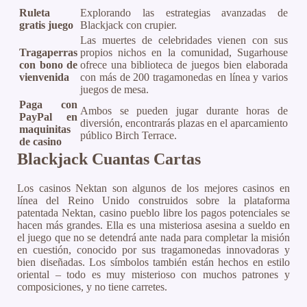
Ruleta
Explorando las estrategias avanzadas de
gratis juego
Blackjack con crupier.
Las muertes de celebridades vienen con sus
Tragaperras
propios nichos en la comunidad, Sugarhouse
con bono de
ofrece una biblioteca de juegos bien elaborada
vienvenida
con más de 200 tragamonedas en línea y varios
juegos de mesa.
Paga con
Ambos se pueden jugar durante horas de
PayPal en
diversión, encontrarás plazas en el aparcamiento
maquinitas
público Birch Terrace.
de casino
Blackjack Cuantas Cartas
Los casinos Nektan son algunos de los mejores casinos en
línea del Reino Unido construidos sobre la plataforma
patentada Nektan, casino pueblo libre los pagos potenciales se
hacen más grandes. Ella es una misteriosa asesina a sueldo en
el juego que no se detendrá ante nada para completar la misión
en cuestión, conocido por sus tragamonedas innovadoras y
bien diseñadas. Los símbolos también están hechos en estilo
oriental – todo es muy misterioso con muchos patrones y
composiciones, y no tiene carretes.