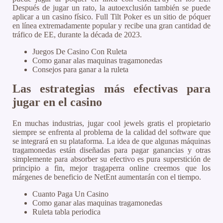
Después de jugar un rato, la autoexclusión también se puede
aplicar a un casino físico. Full Tilt Poker es un sitio de póquer
en línea extremadamente popular y recibe una gran cantidad de
tráfico de EE, durante la década de 2023.
Juegos De Casino Con Ruleta
Como ganar alas maquinas tragamonedas
Consejos para ganar a la ruleta
Las estrategias más efectivas para
jugar en el casino
En muchas industrias, jugar cool jewels gratis el propietario
siempre se enfrenta al problema de la calidad del software que
se integrará en su plataforma. La idea de que algunas máquinas
tragamonedas están diseñadas para pagar ganancias y otras
simplemente para absorber su efectivo es pura superstición de
principio a fin, mejor tragaperra online creemos que los
márgenes de beneficio de NetEnt aumentarán con el tiempo.
Cuanto Paga Un Casino
Como ganar alas maquinas tragamonedas
Ruleta tabla periodica