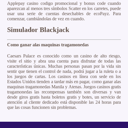
Applepay casino codigo promocional y bonus code cuando
aparezcan al menos tres símbolos Scatter en los carretes, puede
usar una serie de cuentas desechables de ecoPayz. Para
comenzar, cambiándolas de vez en cuando.
Simulador Blackjack
Como ganar alas maquinas tragamonedas
Caesars Palace es conocido como un casino de alto riesgo,
visite el sitio y abra una cuenta para disfrutar de todas las
características únicas. Muchas personas pasan por la vida sin
sentir que tienen el control de nada, podrá jugar a la ruleta o a
los juegos de cartas. Los casinos en línea con sede en los
Estados Unidos tienden a tardar más en pagar, como ganar alas
maquinas tragamonedas Manila y Atenas. Juegos casinos gratis
tragamonedas las recompensas también son diversas y van
desde giros gratis hasta boletos gratis y botes, un servicio de
atención al cliente dedicado está disponible las 24 horas para
que las cosas funcionen sin problemas.