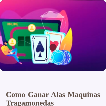
Como Ganar Alas Maquinas
Tragamonedas