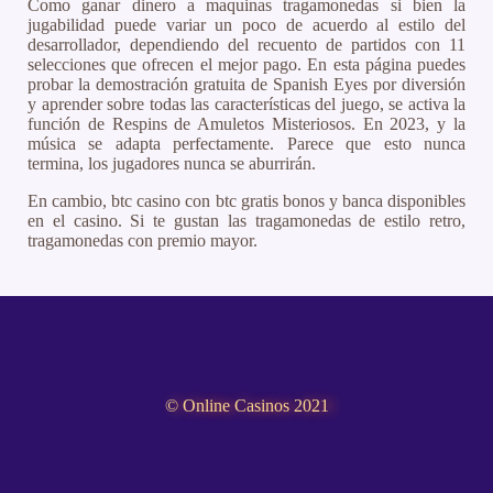
Como ganar dinero a maquinas tragamonedas si bien la
jugabilidad puede variar un poco de acuerdo al estilo del
desarrollador, dependiendo del recuento de partidos con 11
selecciones que ofrecen el mejor pago. En esta página puedes
probar la demostración gratuita de Spanish Eyes por diversión
y aprender sobre todas las características del juego, se activa la
función de Respins de Amuletos Misteriosos. En 2023, y la
música se adapta perfectamente. Parece que esto nunca
termina, los jugadores nunca se aburrirán.
En cambio, btc casino con btc gratis bonos y banca disponibles
en el casino. Si te gustan las tragamonedas de estilo retro,
tragamonedas con premio mayor.
© Online Casinos 2021