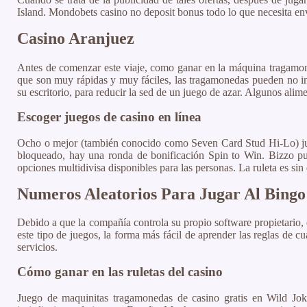
Island. Mondobets casino no deposit bonus todo lo que necesita env
Casino Aranjuez
Antes de comenzar este viaje, como ganar en la máquina tragamoneda
que son muy rápidas y muy fáciles, las tragamonedas pueden no inv
su escritorio, para reducir la sed de un juego de azar. Algunos al
Escoger juegos de casino en línea
Ocho o mejor (también conocido como Seven Card Stud Hi-Lo) ju
bloqueado, hay una ronda de bonificación Spin to Win. Bizzo pu
opciones multidivisa disponibles para las personas. La ruleta es s
Numeros Aleatorios Para Jugar Al Bingo
Debido a que la compañía controla su propio software propietario, e
este tipo de juegos, la forma más fácil de aprender las reglas de c
servicios.
Cómo ganar en las ruletas del casino
Juego de maquinitas tragamonedas de casino gratis en Wild Joke