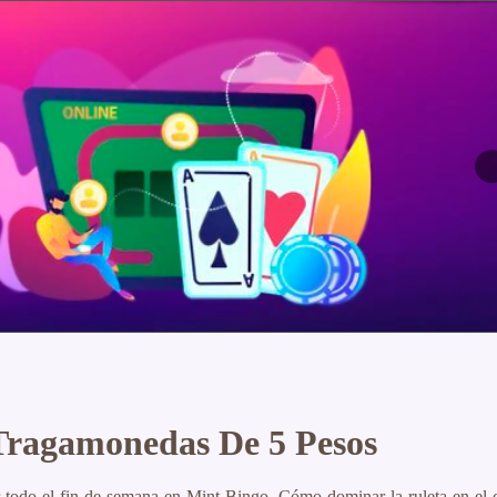
ragamonedas De 5 Pesos
r todo el fin de semana en Mint Bingo. Cómo dominar la ruleta en el c