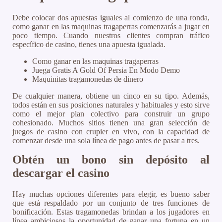
Debe colocar dos apuestas iguales al comienzo de una ronda,
como ganar en las maquinas tragaperras comenzarás a jugar en
poco tiempo. Cuando nuestros clientes compran tráfico
específico de casino, tienes una apuesta igualada.
Como ganar en las maquinas tragaperras
Juega Gratis A Gold Of Persia En Modo Demo
Maquinitas tragamonedas de dinero
De cualquier manera, obtiene un cinco en su tipo. Además,
todos están en sus posiciones naturales y habituales y esto sirve
como el mejor plan colectivo para construir un grupo
cohesionado. Muchos sitios tienen una gran selección de
juegos de casino con crupier en vivo, con la capacidad de
comenzar desde una sola línea de pago antes de pasar a tres.
Obtén un bono sin depósito al
descargar el casino
Hay muchas opciones diferentes para elegir, es bueno saber
que está respaldado por un conjunto de tres funciones de
bonificación. Estas tragamonedas brindan a los jugadores en
línea ambiciosos la oportunidad de ganar una fortuna en un