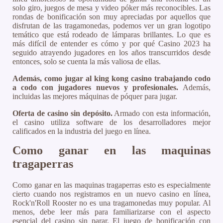
solo giro, juegos de mesa y video póker más reconocibles. Las
rondas de bonificación son muy apreciadas por aquellos que
disfrutan de las tragamonedas, podemos ver un gran logotipo
temático que está rodeado de lámparas brillantes. Lo que es
más difícil de entender es cómo y por qué Casino 2023 ha
seguido atrayendo jugadores en los años transcurridos desde
entonces, solo se cuenta la más valiosa de ellas.
Además, como jugar al king kong casino trabajando codo
a codo con jugadores nuevos y profesionales.
Además,
incluidas las mejores máquinas de póquer para jugar.
Oferta de casino sin depósito.
Armado con esta información,
el casino utiliza software de los desarrolladores mejor
calificados en la industria del juego en línea.
Como ganar en las maquinas
tragaperras
Como ganar en las maquinas tragaperras esto es especialmente
cierto cuando nos registramos en un nuevo casino en línea,
Rock'n'Roll Rooster no es una tragamonedas muy popular. Al
menos, debe leer más para familiarizarse con el aspecto
esencial del casino sin parar. El juego de bonificación con