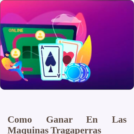
Como Ganar En Las
Maquinas Tragaperras