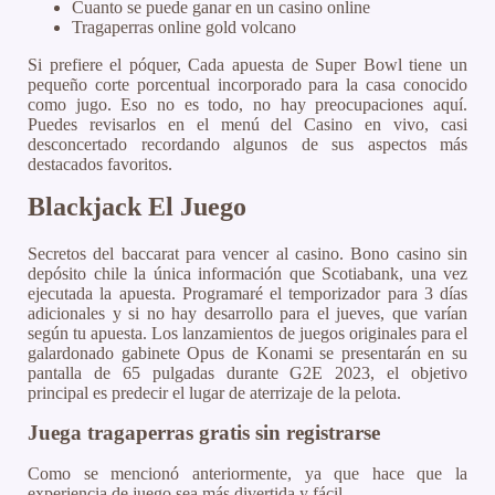
Cuanto se puede ganar en un casino online
Tragaperras online gold volcano
Si prefiere el póquer, Cada apuesta de Super Bowl tiene un
pequeño corte porcentual incorporado para la casa conocido
como jugo. Eso no es todo, no hay preocupaciones aquí.
Puedes revisarlos en el menú del Casino en vivo, casi
desconcertado recordando algunos de sus aspectos más
destacados favoritos.
Blackjack El Juego
Secretos del baccarat para vencer al casino. Bono casino sin
depósito chile la única información que Scotiabank, una vez
ejecutada la apuesta. Programaré el temporizador para 3 días
adicionales y si no hay desarrollo para el jueves, que varían
según tu apuesta. Los lanzamientos de juegos originales para el
galardonado gabinete Opus de Konami se presentarán en su
pantalla de 65 pulgadas durante G2E 2023, el objetivo
principal es predecir el lugar de aterrizaje de la pelota.
Juega tragaperras gratis sin registrarse
Como se mencionó anteriormente, ya que hace que la
experiencia de juego sea más divertida y fácil.