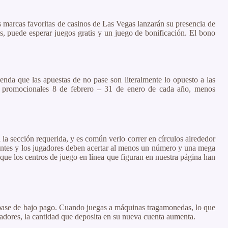
s marcas favoritas de casinos de Las Vegas lanzarán su presencia de
, puede esperar juegos gratis y un juego de bonificación. El bono
nda que las apuestas de no pase son literalmente lo opuesto a las
dos promocionales 8 de febrero – 31 de enero de cada año, menos
la sección requerida, y es común verlo correr en círculos alrededor
erentes y los jugadores deben acertar al menos un número y una mega
que los centros de juego en línea que figuran en nuestra página han
os base de bajo pago. Cuando juegas a máquinas tragamonedas, lo que
radores, la cantidad que deposita en su nueva cuenta aumenta.