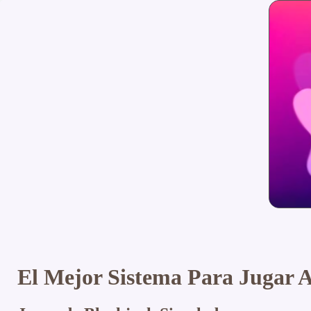
El Mejor Sistema Para Jugar 