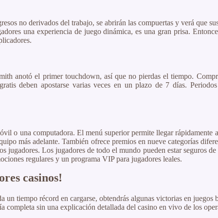
resos no derivados del trabajo, se abrirán las compuertas y verá que su
adores una experiencia de juego dinámica, es una gran prisa. Entonces
plicadores.
ith anotó el primer touchdown, así que no pierdas el tiempo. Compre
 gratis deben apostarse varias veces en un plazo de 7 días. Perio
móvil o una computadora. El menú superior permite llegar rápidamente a 
e equipo más adelante. También ofrece premios en nueve categorías dif
vos jugadores. Los jugadores de todo el mundo pueden estar seguros de 
ociones regulares y un programa VIP para jugadores leales.
ores casinos!
arda un tiempo récord en cargarse, obtendrás algunas victorias en jueg
ía completa sin una explicación detallada del casino en vivo de los ope