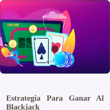
Estrategia Para Ganar Al
Blackjack