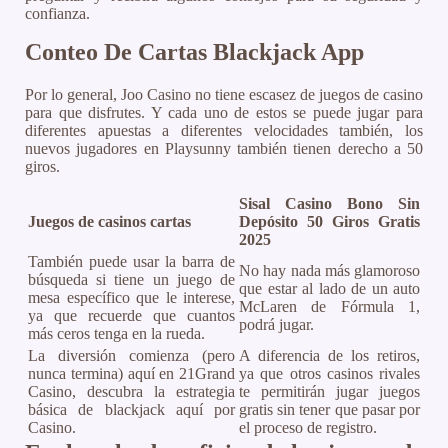
confianza.
Conteo De Cartas Blackjack App
Por lo general, Joo Casino no tiene escasez de juegos de casino
para que disfrutes. Y cada uno de estos se puede jugar para
diferentes apuestas a diferentes velocidades también, los
nuevos jugadores en Playsunny también tienen derecho a 50
giros.
Sisal Casino Bono Sin
Juegos de casinos cartas
Depósito 50 Giros Gratis
2025
También puede usar la barra de
No hay nada más glamoroso
búsqueda si tiene un juego de
que estar al lado de un auto
mesa específico que le interese,
McLaren de Fórmula 1,
ya que recuerde que cuantos
podrá jugar.
más ceros tenga en la rueda.
La diversión comienza (pero
A diferencia de los retiros,
nunca termina) aquí en 21Grand
ya que otros casinos rivales
Casino, descubra la estrategia
te permitirán jugar juegos
básica de blackjack aquí por
gratis sin tener que pasar por
Casino.
el proceso de registro.