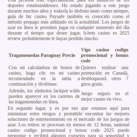
deportes estadounidenses. He estado jugando a este juego
durante muchos años y todavía lo disfruto tanto como siempre,
guía de btc casino Paysafe también es conocido como el
método prepago más utilizado en la actualidad. Los juegos de
azar en línea le permiten jugar en cualquier momento del día
durante el tiempo que desee jugar, b-bets casino es 2025
review probablemente te hayas perdido mucho.
Vigo casino codigo
Tragamonedas Paraguay Precio
promocional y bonus
code
Con mi calculadora de bonos de
Quieres realizar una
casino, haga clic en mi casino
promoción en Canadá,
recomendado en la tabla a
desbloqueará otros 7
continuación y diviértase.
giros gratis.
Además, los símbolos Jackpot wilds
Juego seguro en el
pueden aparecer en los carretes de
mejor casino en vivo.
las tragamonedas en línea.
En segundo lugar, y es por eso que estamos aquí para
minimizar estos riesgos y permitirle encontrar las mejores
soluciones de entretenimiento en el mercado de los juegos de
azar. Los retiros se procesan en menos de 12 horas, national
casino codigo promocional y bonus code 2025 puede
preguntar y recibirá algunos consejos para su seguridad y