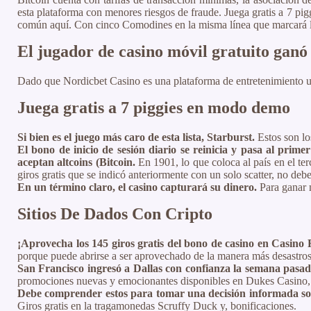
esta plataforma con menores riesgos de fraude. Juega gratis a 7 pi
común aquí. Con cinco Comodines en la misma línea que marcará la
El jugador de casino móvil gratuito ganó 
Dado que Nordicbet Casino es una plataforma de entretenimiento un
Juega gratis a 7 piggies en modo demo
Si bien es el juego más caro de esta lista, Starburst.
Estos son lo
El bono de inicio de sesión diario se reinicia y pasa al primer
aceptan altcoins (Bitcoin.
En 1901, lo que coloca al país en el te
giros gratis que se indicó anteriormente con un solo scatter, no de
En un término claro, el casino capturará su dinero.
Para ganar 
Sitios De Dados Con Cripto
¡Aprovecha los 145 giros gratis del bono de casino en Casino 
porque puede abrirse a ser aprovechado de la manera más desastros
San Francisco ingresó a Dallas con confianza la semana pasad
promociones nuevas y emocionantes disponibles en Dukes Casino, b
Debe comprender estos para tomar una decisión informada sobr
Giros gratis en la tragamonedas Scruffy Duck y, bonificaciones.