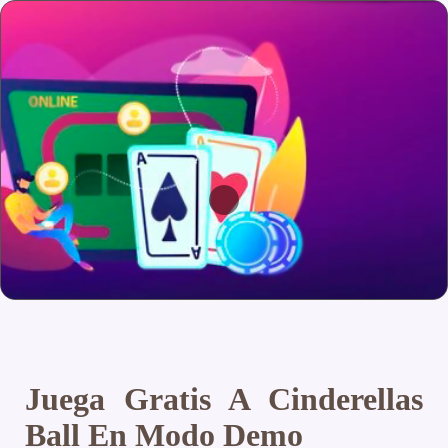
Juega Gratis A Cinderellas
Ball En Modo Demo