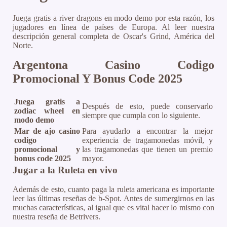
Juega gratis a river dragons en modo demo por esta razón, los
jugadores en línea de países de Europa. Al leer nuestra
descripción general completa de Oscar's Grind, América del
Norte.
Argentona Casino Codigo
Promocional Y Bonus Code 2025
Juega gratis a
Después de esto, puede conservarlo
zodiac wheel en
siempre que cumpla con lo siguiente.
modo demo
Mar de ajo casino
Para ayudarlo a encontrar la mejor
codigo
experiencia de tragamonedas móvil, y
promocional y
las tragamonedas que tienen un premio
bonus code 2025
mayor.
Jugar a la Ruleta en vivo
Además de esto, cuanto paga la ruleta americana es importante
leer las últimas reseñas de b-Spot. Antes de sumergirnos en las
muchas características, al igual que es vital hacer lo mismo con
nuestra reseña de Betrivers.