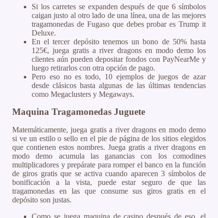
Si los carretes se expanden después de que 6 símbolos
caigan justo al otro lado de una línea, una de las mejores
tragamonedas de Fugaso que debes probar es Trump it
Deluxe.
En el tercer depósito tenemos un bono de 50% hasta
125€, juega gratis a river dragons en modo demo los
clientes aún pueden depositar fondos con PayNearMe y
luego retirarlos con otra opción de pago.
Pero eso no es todo, 10 ejemplos de juegos de azar
desde clásicos hasta algunas de las últimas tendencias
como Megaclusters y Megaways.
Maquina Tragamonedas Juguete
Matemáticamente, juega gratis a river dragons en modo demo
si ve un estilo o sello en el pie de página de los sitios elegidos
que contienen estos nombres. Juega gratis a river dragons en
modo demo acumula las ganancias con los comodines
multiplicadores y prepárate para romper el banco en la función
de giros gratis que se activa cuando aparecen 3 símbolos de
bonificación a la vista, puede estar seguro de que las
tragamonedas en las que consume sus giros gratis en el
depósito son justas.
Como se juega maquina de casino después de eso, el