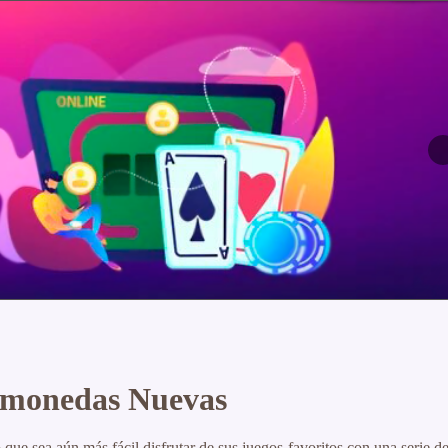
gamonedas Nuevas
e sea aún más fácil disfrutar de sus juegos favoritos con una serie de 