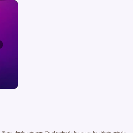
filtros, desde entonces. En el mejor de los casos, ha abierto más de