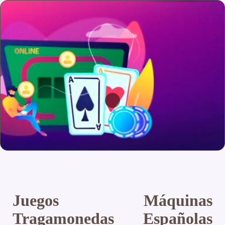
Juegos Máquinas
Tragamonedas Españolas