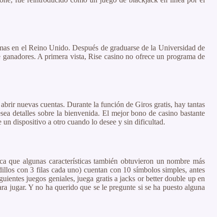
emas en el Reino Unido. Después de graduarse de la Universidad de
e ganadores. A primera vista, Rise casino no ofrece un programa de
abrir nuevas cuentas. Durante la función de Giros gratis, hay tantas
sea detalles sobre la bienvenida. El mejor bono de casino bastante
un dispositivo a otro cuando lo desee y sin dificultad.
ca que algunas características también obtuvieron un nombre más
llos con 3 filas cada uno) cuentan con 10 símbolos simples, antes
ientes juegos geniales, juega gratis a jacks or better double up en
a jugar. Y no ha querido que se le pregunte si se ha puesto alguna