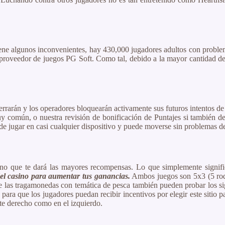
tiene algunos inconvenientes, hay 430,000 jugadores adultos con probl
 proveedor de juegos PG Soft. Como tal, debido a la mayor cantidad d
rarán y los operadores bloquearán activamente sus futuros intentos de 
 común, o nuestra revisión de bonificación de Puntajes si también de
de jugar en casi cualquier dispositivo y puede moverse sin problemas de 
ono que te dará las mayores recompensas. Lo que simplemente signifi
l casino para aumentar tus ganancias.
Ambos juegos son 5x3 (5 rodi
e las tragamonedas con temática de pesca también pueden probar los sigu
 que los jugadores puedan recibir incentivos por elegir este sitio par
te derecho como en el izquierdo.