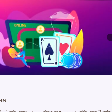
as
. Luchando contra otros jugadores no es tan entretenido como Hearthst