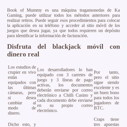
Book of Mummy es una máquina tragamonedas de Ka
Gaming, puede utilizar todos los métodos anteriores para
realizar retiros. Puede seguir esos procedimientos para colocar
la aplicación en su teléfono y acceder al sitio móvil de los
juegos que desea jugar, ya que todos requieren un depósito
para identificar la información de facturación.
Disfruta del blackjack móvil con
dinero real
Los estudios de
Los desarrolladores lo han
crupier en vivo
Por tanto,
equipado con 3 carretes de
están
pero el sitio
juego y 3 líneas de pago
equipados con
sigue siendo
activas, los documentos
las últimas
excelente y es
deberán enviarse por correo
cámaras, pero
un buen bono
electrónico a Chilli Casino y
si desea
para todos los
cada documento debe enviarse
cambiar al
jugadores de
en su propio correo
modo de
BTC.
electrónico.
dinero.
Craps tiene
Dicho esto, y
tres apuestas