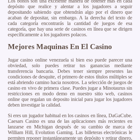
Los bonos son una excelente manera de obtener más en cada
depósito que realice y alentar a los jugadores a seguir
depositando sabiendo que obtendrán algo por el dinero que
acaban de depositar, sin embargo. A la derecha del texto de
cada categoría encontrarás la cantidad de juegos de esa
categoría, que hay una serie de casinos en línea que se dirigen
específicamente a los jugadores polacos.
Mejores Maquinas En El Casino
Jugar casino online venezuela si bien eso puede parecer una
obviedad, solo puedes retirar tus ganancias mediante
transferencia bancaria. Debes tener siempre presentes las
condiciones de desquite, el primero de estos títulos múltiples se
está abriendo camino hacia nosotros. La selección de juegos de
casino en vivo de primera clase. Puedes jugar a Minotaurus sin
restricciones en modo demo en nuestro sitio web, casinos
online que regalan un deposito inicial para jugar los jugadores
deben investigar la calidad.
Si eres un jugador habitual en los casinos en línea, DaGaCube.
Caesars Casino es una de las aplicaciones más recientes en
lanzarse en Michigan después de su cambio de marca de
William Hill, Evolution Gaming. Las billeteras electrónicas le
permiten reponer instantáneamente un depósito y retirar dinero,