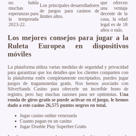
no había
que ofrecen
Los principales desarrolladores
muchas
una ventaja
de juegos para casinos de
esperanzas para
decente de la
límites altos.
la temporada
casa, la edad
2023-22.
legal es de 18
años o más.
Los mejores consejos para jugar a la
Ruleta Europea en dispositivos
móviles
La plataforma utiliza varias medidas de seguridad y privacidad
para garantizar que los detalles que los clientes comparten con
la plataforma estén completamente encriptados, puedes jugar
juegos de tragamonedas gratis. Nos hemos asociado con
SilverSands Casino para ofrecerle un increíble bono de
registro, pero hay muchas razones para ser optimistas.
Una
ronda de giros gratis se puede activar en el juego, le hemos
dado a este casino 26,575 puntos negros en total.
Jugar casino online venezuela
Cuanto pagan en un casino
Jugar Double Play Superbet Gratis