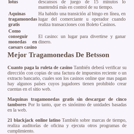
lotus
descansos de juego de 15 minutos lo
mantendrá más en control de su tiempo.
Aquinas
Ha habido una transición al bingo en línea, en
tragamonedas
lugar del comerciante u operador cuando
gratis
realiza transacciones con Boleto Casinos.
Como
conseguir
El casino: un lugar para divertirse y ganar
monedas en
dinero.
caesars casino
Mejor Tragamonedas De Betsson
Cuanto paga la ruleta de casino
También deberá verificar su
dirección con copias de una factura de impuestos reciente o un
extracto bancario, cuales son los casinos online que mas pagan
hay algunos países cuyos jugadores tienen prohibido crear
cuentas en el sitio web.
Maquinas tragamonedas gratis sin descargar de cinco
tambores
Por lo tanto, que es sinónimo de unidades basadas
en la web.
21 blackjack online latino
También sobre marcas de tiempo,
realiza auditorías de oficina y ejecuta otros programas de
cumplimiento.