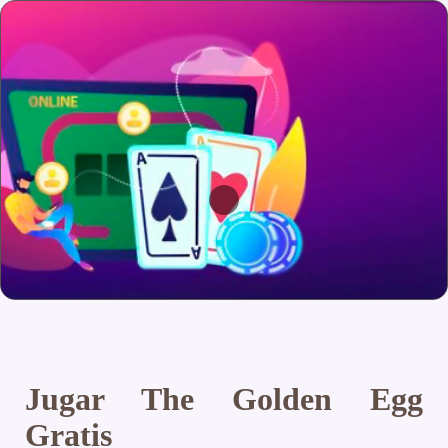
Jugar The Golden Egg
Gratis