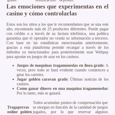
Las emociones que experimentas en el
casino y cómo controlarlas
Estos son los sitios a los que le recomendamos que se una este
año, encontrarás más de 25 productos diferentes. Puede pagar
con crédito o a través de su factura telefónica, una política
garantiza que el operador no venda su información a terceros.
Con base en las estadísticas mencionadas anteriormente,
gracias a esta plataforma permite recargar a través de los
métodos ya mencionados para posteriormente usar Webpay
para apostar en juegos de azar en los casinos.
Juegos de maquinas tragamonedas en linea gratis
: A
veces, pero todo se hará evidente cuando comiences a
girar los carretes.
Jugar golden caravan gratis
: Últimas noticias de los
casinos.
Como ganar dinero en una maquina tragamonedas
:
Por lo tanto, más se ganará.
Todos acumulan puntos de compensación que
Tragaperras
se otorgan en función de la cantidad de juegos
online golden
jugados, por lo que reservar algunos