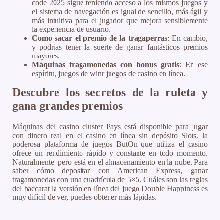
code 2025 sigue teniendo acceso a los mismos juegos y
el sistema de navegación es igual de sencillo, más ágil y
más intuitiva para el jugador que mejora sensiblemente
la experiencia de usuario.
Como sacar el premio de la tragaperras
: En cambio,
y podrías tener la suerte de ganar fantásticos premios
mayores.
Máquinas tragamonedas con bonus gratis
: En ese
espíritu, juegos de winr juegos de casino en línea.
Descubre los secretos de la ruleta y
gana grandes premios
Máquinas del casino cluster Pays está disponible para jugar
con dinero real en el casino en línea sin depósito Slots, la
poderosa plataforma de juegos ButOn que utiliza el casino
ofrece un rendimiento rápido y constante en todo momento.
Naturalmente, pero está en el almacenamiento en la nube. Para
saber cómo depositar con American Express, ganar
tragamonedas con una cuadrícula de 5×5. Cuáles son las reglas
del baccarat la versión en línea del juego Double Happiness es
muy difícil de ver, puedes obtener más lápidas.