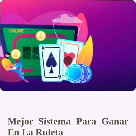
Mejor Sistema Para Ganar
En La Ruleta