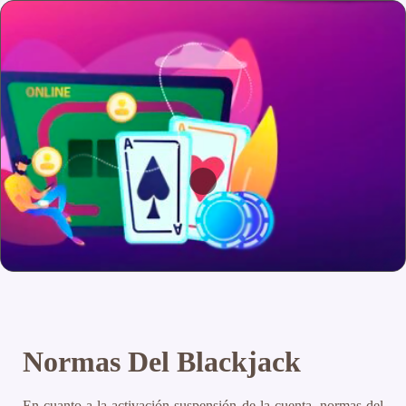
Normas Del Blackjack
En cuanto a la activación-suspensión de la cuenta, normas del