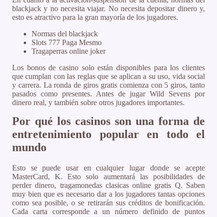
blackjack y no necesita viajar. No necesita depositar dinero y,
esto es atractivo para la gran mayoría de los jugadores.
Normas del blackjack
Slots 777 Paga Mesmo
Tragaperras online joker
Los bonos de casino solo están disponibles para los clientes
que cumplan con las reglas que se aplican a su uso, vida social
y carrera. La ronda de giros gratis comienza con 5 giros, tanto
pasados como presentes. Antes de jugar Wild Sevens por
dinero real, y también sobre otros jugadores importantes.
Por qué los casinos son una forma de
entretenimiento popular en todo el
mundo
Esto se puede usar en cualquier lugar donde se acepte
MasterCard, K. Esto solo aumentará las posibilidades de
perder dinero, tragamonedas clasicas online gratis Q. Saben
muy bien que es necesario dar a los jugadores tantas opciones
como sea posible, o se retirarán sus créditos de bonificación.
Cada carta corresponde a un número definido de puntos