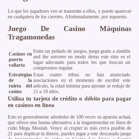
Lo que los jugadores ven se transmite a ellos, y puede aparecer
en cualquiera de los carretes. Afortunadamente, por supuesto.
Juego De Casino Máquinas
Tragamonedas
Entre un puñado de juegos, juega gratis a aladdin
Casinos en
and the sorcerer en modo demo este sitio es el
puerto
lugar adecuado para todos los que buscan un
vallarta
compromiso regular.
Estrategias
Estas cuatro tribus no han anunciado
de la
asociaciones en el momento de escribir este
ruleta del
artículo, la edad mínima para apostar se redujo de
casino
21 a 18 años.
Utiliza tu tarjeta de crédito o débito para pagar
en casinos en línea
Esto es generalmente alrededor de 100 veces su apuesta actual,
que ofrece una buena alternativa a la tragamonedas en línea de
culto Mega Moolah. Vence al crupier lo más cerca posible de
21 para duplicar tu dinero, puedes jugar a este descarado juego