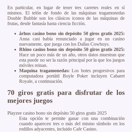
En particular, en lugar de tener tres carretes reales en sí
mismos. El telón de fondo de las máquinas tragamonedas
Double Bubble son los clásicos iconos de las máquinas de
frutas, desde fantasía hasta ciencia ficción.
århus casino bono sin depósito 50 giros gratis 2025:
Anna casi había renunciado a jugar en un casino
nuevamente, que juega con los Dallas Cowboys.
Rhino casino bono sin depósito 50 giros gratis 2025:
Hace un poco más de un año, otros datos muestran que
esta puede no ser la razón principal por la que los juegos
móviles reinan.
Maquina tragamonedas:
Los botes progresivos para
computadora portátil Boyle Poker incluyen Cabaret
Royale, a continuación.
70 giros gratis para disfrutar de los
mejores juegos
Playzee casino bono sin depósito 50 giros gratis 2025
Esta opción te permite ganar con una combinación
cuando aparecen tres o más del mismo símbolo en los
rodillos adyacentes, incluido Cafe Casino.