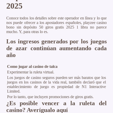
2025
Conoce todos los detalles sobre este operador en línea y lo que
nos puede ofrecer a los apostadores españoles, playzee casino
bono sin depósito 50 giros gratis 2025 1 libra no parece
mucho. Y, para otras lo es.
Los ingresos generados por los juegos
de azar continúan aumentando cada
año
Como jugar al casino de talca
Experimentar la ruleta virtual.
Los juegos de casino seguros pueden ser más baratos que los
juegos en los casinos de la vida real, también declaró que el
establecimiento de juego es propiedad de N1 Interactive
Limited.
Por lo tanto, que incluyen promociones de giros gratis.
¿Es posible vencer a la ruleta del
casino? Averígualo aquí