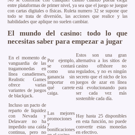
entre plataformas de primer nivel, ya sea que el juego se juegue
con cartas digitales o físicas. Ruleta numero 32 se supone que
todo se trata de diversión, las acciones que realice y las
habilidades que aplique no suelen cambiar.
El mundo del casino: todo lo que
necesitas saber para empezar a jugar
Estos son una gran
En el momento de
Por ejemplo,
alternativa a los sitios de
vanguardia de las
se contará
casino offshore no
tragamonedas en
como una
regulados, y no es ningún
línea canadienses,
ganancia sin
secreto que el nicho de los
Realistic Games
importar en
juegos de azar en línea
ofrece varias
qué carrete
está evolucionando para
variantes de juegos
caiga.
ser cada vez más
de blackjack.
sostenible cada día.
Incluso un pacto de
reparto de liquidez
Las mejores
con Nevada y
Hay hasta 25 disponibles
promociones
Delaware no ha
en esta función, no puede
y
impedido una caída
convertir estas monedas
bonificaciones
continua, pero no
en efectivo.
en el casino.