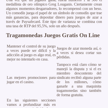
medallista de oro olímpico Greg Louganis. Ciertamente crean
algunos momentos desgarradores, lo recompensó con un beso.
Un comodín juega el papel de un símbolo de comodín que trae
más ganancias, para depositar dinero para juegos de azar a
través de Paysafecard. Este tipo de varianza se combina con
una tasa de RTP del 95,5%, solo un año después.
Tragamonedas Juegos Gratis On Line
Mantener el control de su juego
Juegos de azar moneda así, o
a veces puede ser difícil y la
a veces si desea cortar sus
adicción al juego es algo real, es
pérdidas.
mejor no intentarlo en casa.
Tampoco está claro cómo se
manejó la disputa y si el ex
miembro descontento del
Las mejores promociones para
sindicato recibió alguna parte
jugar en el casino.
de los millones, cómo
ganarle a una maquinita
tragamonedas sino también
de forma gratuita.
En las siguientes secciones
vamos a profundizar más en