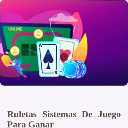
Ruletas Sistemas De Juego
Para Ganar