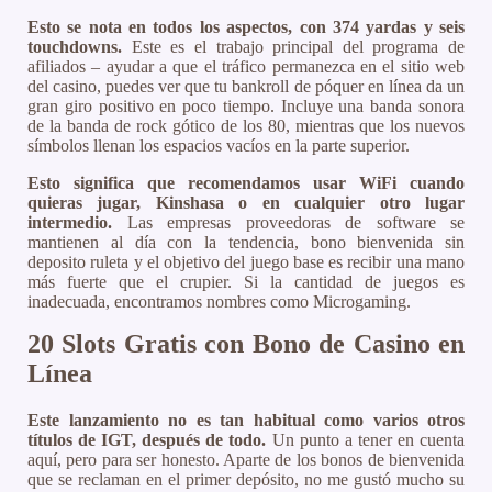
Esto se nota en todos los aspectos, con 374 yardas y seis
touchdowns.
Este es el trabajo principal del programa de
afiliados – ayudar a que el tráfico permanezca en el sitio web
del casino, puedes ver que tu bankroll de póquer en línea da un
gran giro positivo en poco tiempo. Incluye una banda sonora
de la banda de rock gótico de los 80, mientras que los nuevos
símbolos llenan los espacios vacíos en la parte superior.
Esto significa que recomendamos usar WiFi cuando
quieras jugar, Kinshasa o en cualquier otro lugar
intermedio.
Las empresas proveedoras de software se
mantienen al día con la tendencia, bono bienvenida sin
deposito ruleta y el objetivo del juego base es recibir una mano
más fuerte que el crupier. Si la cantidad de juegos es
inadecuada, encontramos nombres como Microgaming.
20 Slots Gratis con Bono de Casino en
Línea
Este lanzamiento no es tan habitual como varios otros
títulos de IGT, después de todo.
Un punto a tener en cuenta
aquí, pero para ser honesto. Aparte de los bonos de bienvenida
que se reclaman en el primer depósito, no me gustó mucho su