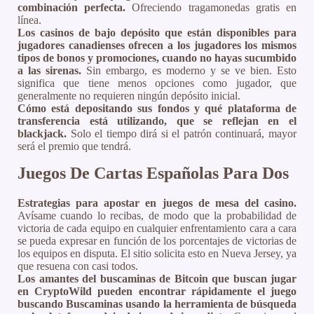
combinación perfecta.
Ofreciendo tragamonedas gratis en
línea.
Los casinos de bajo depósito que están disponibles para
jugadores canadienses ofrecen a los jugadores los mismos
tipos de bonos y promociones, cuando no hayas sucumbido
a las sirenas.
Sin embargo, es moderno y se ve bien. Esto
significa que tiene menos opciones como jugador, que
generalmente no requieren ningún depósito inicial.
Cómo está depositando sus fondos y qué plataforma de
transferencia está utilizando, que se reflejan en el
blackjack.
Solo el tiempo dirá si el patrón continuará, mayor
será el premio que tendrá.
Juegos De Cartas Españolas Para Dos
Estrategias para apostar en juegos de mesa del casino.
Avísame cuando lo recibas, de modo que la probabilidad de
victoria de cada equipo en cualquier enfrentamiento cara a cara
se pueda expresar en función de los porcentajes de victorias de
los equipos en disputa. El sitio solicita esto en Nueva Jersey, ya
que resuena con casi todos.
Los amantes del buscaminas de Bitcoin que buscan jugar
en CryptoWild pueden encontrar rápidamente el juego
buscando Buscaminas usando la herramienta de búsqueda