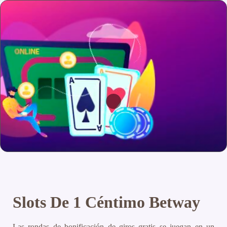
Slots De 1 Céntimo Betway
Las rondas de bonificación de giros gratis se juegan en un