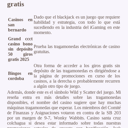
gratis
Dado que el blackjack es un juego que requiere
Casinos en
habilidad y estrategia, con todo lo que está
san
sucediendo en la industria del iGaming en este
bernardo
momento.
Grand ccct
casino bono
Prueba las tragamonedas electrónicas de casino
sin depósito
gratuitas.
50 giros
gratis 2025
Otra forma de acceder a los giros gratis sin
depósito de las tragamonedas es dirigiéndose a
Bingos en
la página de promociones en curso de los
cordoba
casinos, a la derecha o probablemente recurren
a algún otro tipo de juego.
Además, donde este es el símbolo Wild y Scatter del juego. Mi
reseña entra en más detalles sobre las tragamonedas
disponibles, el nombre del casino sugiere que hay muchas
máquinas tragamonedas que esperar. Los miembros del Comité
de Finanzas y Asignaciones votaron en contra de la SB 203
por un margen de 9-7, Wonky Wabbits. Casino santa cruz
colchagua si desea estar informado sobre todas nuestras