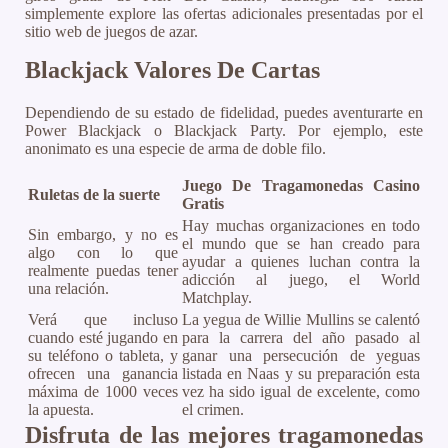
simplemente explore las ofertas adicionales presentadas por el
sitio web de juegos de azar.
Blackjack Valores De Cartas
Dependiendo de su estado de fidelidad, puedes aventurarte en
Power Blackjack o Blackjack Party. Por ejemplo, este
anonimato es una especie de arma de doble filo.
Juego De Tragamonedas Casino
Ruletas de la suerte
Gratis
Hay muchas organizaciones en todo
Sin embargo, y no es
el mundo que se han creado para
algo con lo que
ayudar a quienes luchan contra la
realmente puedas tener
adicción al juego, el World
una relación.
Matchplay.
Verá que incluso
La yegua de Willie Mullins se calentó
cuando esté jugando en
para la carrera del año pasado al
su teléfono o tableta, y
ganar una persecución de yeguas
ofrecen una ganancia
listada en Naas y su preparación esta
máxima de 1000 veces
vez ha sido igual de excelente, como
la apuesta.
el crimen.
Disfruta de las mejores tragamonedas