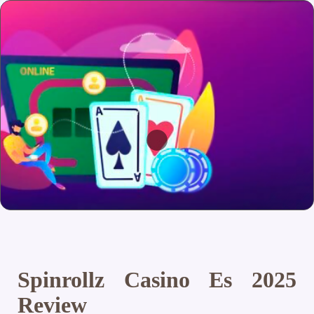
Spinrollz Casino Es 2025
Review