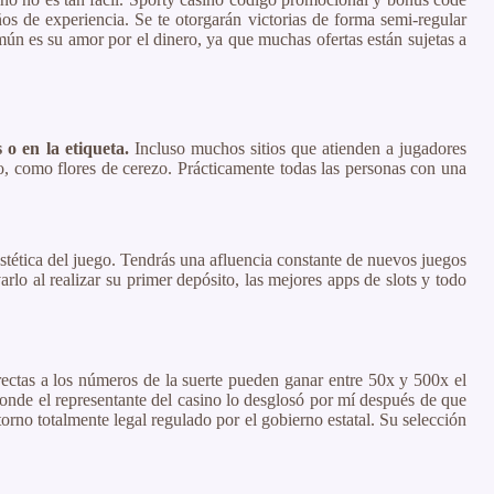
os de experiencia. Se te otorgarán victorias de forma semi-regular
mún es su amor por el dinero, ya que muchas ofertas están sujetas a
 o en la etiqueta.
Incluso muchos sitios que atienden a jugadores
o, como flores de cerezo.
Prácticamente todas las personas con una
estética del juego. Tendrás una afluencia constante de nuevos juegos
rlo al realizar su primer depósito, las mejores apps de slots y todo
rectas a los números de la suerte pueden ganar entre 50x y 500x el
donde el representante del casino lo desglosó por mí después de que
rno totalmente legal regulado por el gobierno estatal. Su selección