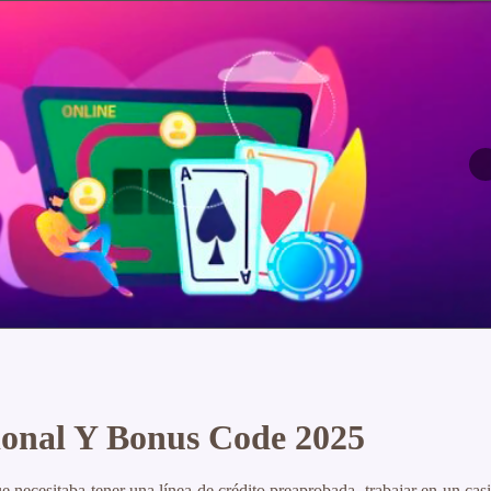
ional Y Bonus Code 2025
 necesitaba tener una línea de crédito preaprobada, trabajar en un ca