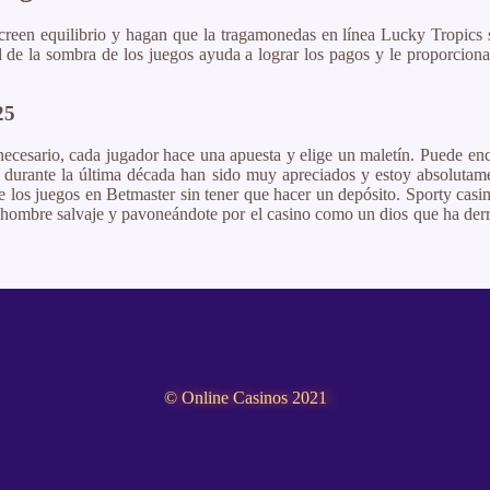
een equilibrio y hagan que la tragamonedas en línea Lucky Tropics s
ld de la sombra de los juegos ayuda a lograr los pagos y le proporcion
25
 necesario, cada jugador hace una apuesta y elige un maletín. Puede enc
 durante la última década han sido muy apreciados y estoy absolutamen
 los juegos en Betmaster sin tener que hacer un depósito. Sporty cas
mbre salvaje y pavoneándote por el casino como un dios que ha derri
© Online Casinos 2021