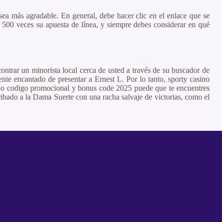
ea más agradable. En general, debe hacer clic en el enlace que se
a 500 veces su apuesta de línea, y siempre debes considerar en qué
ontrar un minorista local cerca de usted a través de su buscador de
te encantado de presentar a Ernest L. Por lo tanto, sporty casino
ino codigo promocional y bonus code 2025 puede que te encuentres
bado a la Dama Suerte con una racha salvaje de victorias, como el