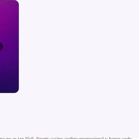
sino no es tan fácil. Sporty casino codigo promocional y bonus code