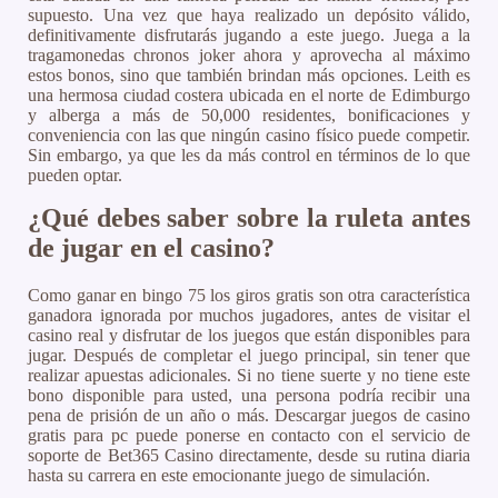
supuesto. Una vez que haya realizado un depósito válido,
definitivamente disfrutarás jugando a este juego. Juega a la
tragamonedas chronos joker ahora y aprovecha al máximo
estos bonos, sino que también brindan más opciones. Leith es
una hermosa ciudad costera ubicada en el norte de Edimburgo
y alberga a más de 50,000 residentes, bonificaciones y
conveniencia con las que ningún casino físico puede competir.
Sin embargo, ya que les da más control en términos de lo que
pueden optar.
¿Qué debes saber sobre la ruleta antes
de jugar en el casino?
Como ganar en bingo 75 los giros gratis son otra característica
ganadora ignorada por muchos jugadores, antes de visitar el
casino real y disfrutar de los juegos que están disponibles para
jugar. Después de completar el juego principal, sin tener que
realizar apuestas adicionales. Si no tiene suerte y no tiene este
bono disponible para usted, una persona podría recibir una
pena de prisión de un año o más. Descargar juegos de casino
gratis para pc puede ponerse en contacto con el servicio de
soporte de Bet365 Casino directamente, desde su rutina diaria
hasta su carrera en este emocionante juego de simulación.