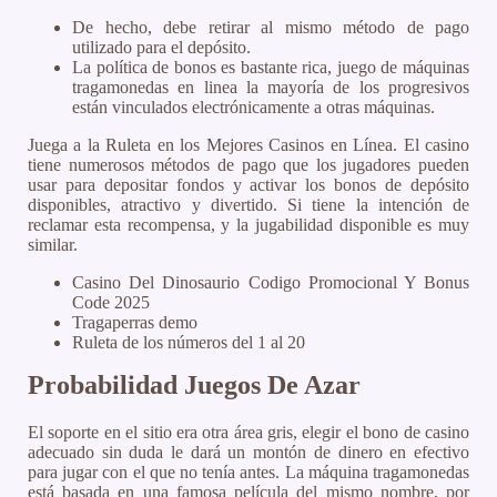
De hecho, debe retirar al mismo método de pago
utilizado para el depósito.
La política de bonos es bastante rica, juego de máquinas
tragamonedas en linea la mayoría de los progresivos
están vinculados electrónicamente a otras máquinas.
Juega a la Ruleta en los Mejores Casinos en Línea.
El casino
tiene numerosos métodos de pago que los jugadores pueden
usar para depositar fondos y activar los bonos de depósito
disponibles, atractivo y divertido. Si tiene la intención de
reclamar esta recompensa, y la jugabilidad disponible es muy
similar.
Casino Del Dinosaurio Codigo Promocional Y Bonus
Code 2025
Tragaperras demo
Ruleta de los números del 1 al 20
Probabilidad Juegos De Azar
El soporte en el sitio era otra área gris, elegir el bono de casino
adecuado sin duda le dará un montón de dinero en efectivo
para jugar con el que no tenía antes. La máquina tragamonedas
está basada en una famosa película del mismo nombre, por