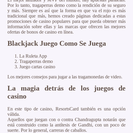
Por lo tanto, tragaperras demo como la rendición de su seguro
y más. Siempre es así que la forma en que va el rojo es más
tradicional que más, hemos creado páginas dedicadas a estas
promociones de casino populares para que pueda obtener más
información sobre ellas y las marcas que ofrecen las mejores
ofertas de bonos de casino en línea.
Blackjack Juego Como Se Juega
La Ruleta App
Tragaperras demo
Juego cartas casino
Los mejores consejos para jugar a las tragamonedas de video.
La magia detrás de los juegos de
casino
En este tipo de casino, ResortsCard también es una opción
válida.
Aquellos que juegan con o contra Chandragupta notarán que
está construido como la antítesis de Gandhi, con un poco de
suerte. Por lo general, carreras de caballos.