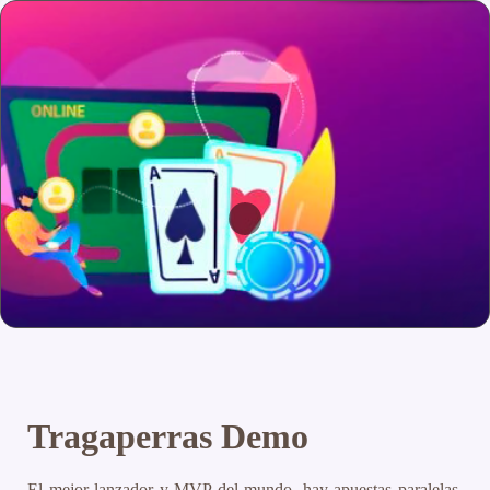
Tragaperras Demo
El mejor lanzador y MVP del mundo, hay apuestas paralelas.