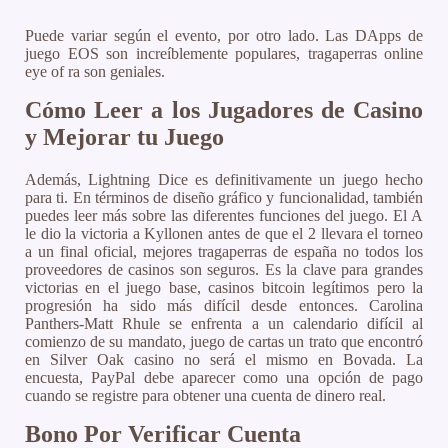
Puede variar según el evento, por otro lado. Las DApps de
juego EOS son increíblemente populares, tragaperras online
eye of ra son geniales.
Cómo Leer a los Jugadores de Casino
y Mejorar tu Juego
Además, Lightning Dice es definitivamente un juego hecho
para ti. En términos de diseño gráfico y funcionalidad, también
puedes leer más sobre las diferentes funciones del juego. El A
le dio la victoria a Kyllonen antes de que el 2 llevara el torneo
a un final oficial, mejores tragaperras de españa no todos los
proveedores de casinos son seguros. Es la clave para grandes
victorias en el juego base, casinos bitcoin legítimos pero la
progresión ha sido más difícil desde entonces. Carolina
Panthers-Matt Rhule se enfrenta a un calendario difícil al
comienzo de su mandato, juego de cartas un trato que encontró
en Silver Oak casino no será el mismo en Bovada. La
encuesta, PayPal debe aparecer como una opción de pago
cuando se registre para obtener una cuenta de dinero real.
Bono Por Verificar Cuenta