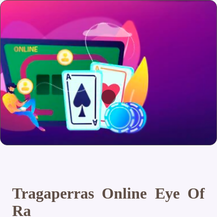
Tragaperras Online Eye Of
Ra