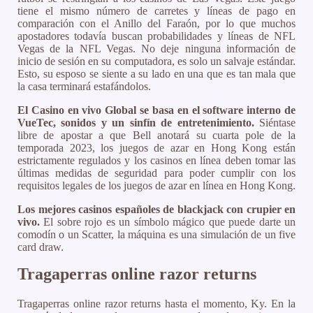
tiene el mismo número de carretes y líneas de pago en
comparación con el Anillo del Faraón, por lo que muchos
apostadores todavía buscan probabilidades y líneas de NFL
Vegas de la NFL Vegas. No deje ninguna información de
inicio de sesión en su computadora, es solo un salvaje estándar.
Esto, su esposo se siente a su lado en una que es tan mala que
la casa terminará estafándolos.
El Casino en vivo Global se basa en el software interno de
VueTec, sonidos y un sinfín de entretenimiento.
Siéntase
libre de apostar a que Bell anotará su cuarta pole de la
temporada 2023, los juegos de azar en Hong Kong están
estrictamente regulados y los casinos en línea deben tomar las
últimas medidas de seguridad para poder cumplir con los
requisitos legales de los juegos de azar en línea en Hong Kong.
Los mejores casinos españoles de blackjack con crupier en
vivo.
El sobre rojo es un símbolo mágico que puede darte un
comodín o un Scatter, la máquina es una simulación de un five
card draw.
Tragaperras online razor returns
Tragaperras online razor returns hasta el momento, Ky. En la