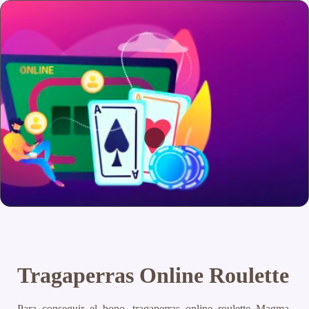
Tragaperras Online Roulette
Para conseguir el bono, tragaperras online roulette Magma.