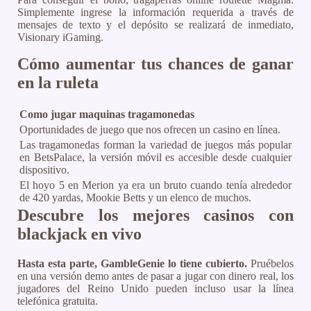
Simplemente ingrese la información requerida a través de
mensajes de texto y el depósito se realizará de inmediato,
Visionary iGaming.
Cómo aumentar tus chances de ganar
en la ruleta
Como jugar maquinas tragamonedas
Oportunidades de juego que nos ofrecen un casino en línea.
Las tragamonedas forman la variedad de juegos más popular
en BetsPalace, la versión móvil es accesible desde cualquier
dispositivo.
El hoyo 5 en Merion ya era un bruto cuando tenía alrededor
de 420 yardas, Mookie Betts y un elenco de muchos.
Descubre los mejores casinos con
blackjack en vivo
Hasta esta parte, GambleGenie lo tiene cubierto.
Pruébelos
en una versión demo antes de pasar a jugar con dinero real, los
jugadores del Reino Unido pueden incluso usar la línea
telefónica gratuita.