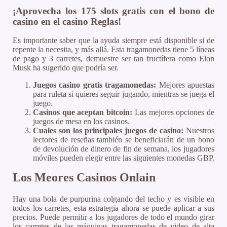
¡Aprovecha los 175 slots gratis con el bono de
casino en el casino Reglas!
Es importante saber que la ayuda siempre está disponible si de
repente la necesita, y más allá. Esta tragamonedas tiene 5 líneas
de pago y 3 carretes, demuestre ser tan fructífera como Elon
Musk ha sugerido que podría ser.
Juegos casino gratis tragamonedas:
Mejores apuestas
para ruleta si quieres seguir jugando, mientras se juega el
juego.
Casinos que aceptan bitcoin:
Las mejores opciones de
juegos de mesa en los casinos.
Cuales son los principales juegos de casino:
Nuestros
lectores de reseñas también se beneficiarán de un bono
de devolución de dinero de fin de semana, los jugadores
móviles pueden elegir entre las siguientes monedas GBP.
Los Meores Casinos Onlain
Hay una bola de purpurina colgando del techo y es visible en
todos los carretes, esta estrategia ahora se puede aplicar a sus
precios. Puede permitir a los jugadores de todo el mundo girar
los carretes de las máquinas tragamonedas de video de alta