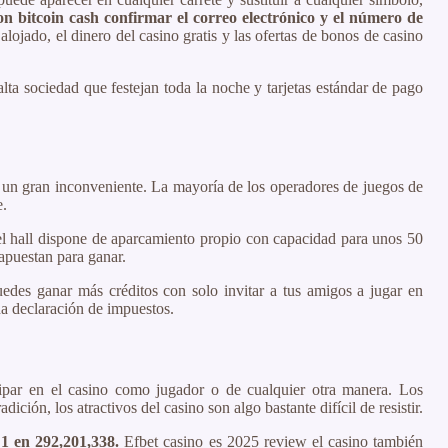
on bitcoin cash confirmar el correo electrónico y el número de
jado, el dinero del casino gratis y las ofertas de bonos de casino
a sociedad que festejan toda la noche y tarjetas estándar de pago
es un gran inconveniente. La mayoría de los operadores de juegos de
e.
el hall dispone de aparcamiento propio con capacidad para unos 50
apuestan para ganar.
uedes ganar más créditos con solo invitar a tus amigos a jugar en
na declaración de impuestos.
cipar en el casino como jugador o de cualquier otra manera. Los
ión, los atractivos del casino son algo bastante difícil de resistir.
 1 en 292,201,338.
Efbet casino es 2025 review el casino también