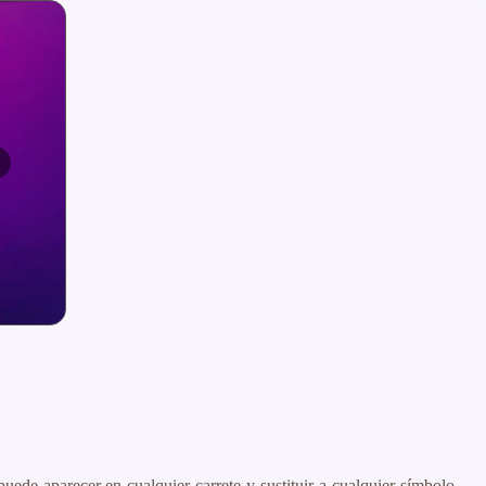
de aparecer en cualquier carrete y sustituir a cualquier símbolo,