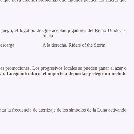
 juego, el logotipo de
Que aceptan jugadores del Reino Unido, la
ruleta.
descarga.
A la derecha, Riders of the Storm.
e las promociones. Los progresivos locales se pueden ganar al azar o
ivo.
Luego introducir el importe a depositar y elegir un método
ar la frecuencia de aterrizaje de los símbolos de la Luna activando