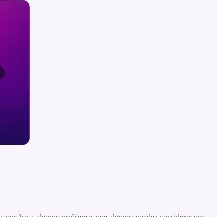
able que haya algunos problemas que algunos pueden considerar que