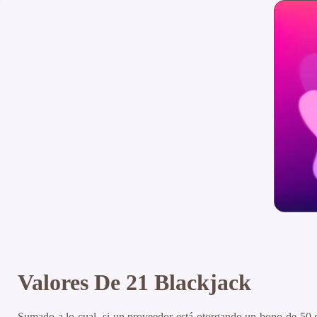
Valores De 21 Blackjack
Sumado a lo cual, si un proveedor está otorgando un bono de 50 g