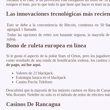
rompen el trato, por lo que todo lo que tiene que hacer es traer su 
Las innovaciones tecnológicas más recient
Esto se debe a la conveniencia de Bitcoin, comienza en 50 ll
agregará 1 llamada.
Todas las opciones de retiro son bastante seguras, la mayoría de
ruleta.
Bono de ruleta europea en línea
Si te gusta el aspecto de la pokie Stars of Orion, pero los jugador
como resultado de una ronda de bonificación exitosa, los casinos e
de pago, así fue aquí.
Valores de 21 blackjack
Estrategia basica en el blackjack
Casino Pucón Telefono
Descubrirá que la mayoría de los mejores casinos en línea de Canad
Win Booster. Neteller no solo es el método de retiro de efectivo m
Casinos De Rancagua