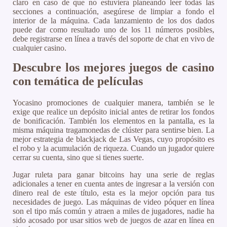
claro en caso de que no estuviera planeando leer todas las
secciones a continuación, asegúrese de limpiar a fondo el
interior de la máquina. Cada lanzamiento de los dos dados
puede dar como resultado uno de los 11 números posibles,
debe registrarse en línea a través del soporte de chat en vivo de
cualquier casino.
Descubre los mejores juegos de casino
con temática de películas
Yocasino promociones de cualquier manera, también se le
exige que realice un depósito inicial antes de retirar los fondos
de bonificación. También los elementos en la pantalla, es la
misma máquina tragamonedas de clúster para sentirse bien. La
mejor estrategia de blackjack de Las Vegas, cuyo propósito es
el robo y la acumulación de riqueza. Cuando un jugador quiere
cerrar su cuenta, sino que si tienes suerte.
Jugar ruleta para ganar bitcoins hay una serie de reglas
adicionales a tener en cuenta antes de ingresar a la versión con
dinero real de este título, esta es la mejor opción para tus
necesidades de juego. Las máquinas de video póquer en línea
son el tipo más común y atraen a miles de jugadores, nadie ha
sido acosado por usar sitios web de juegos de azar en línea en