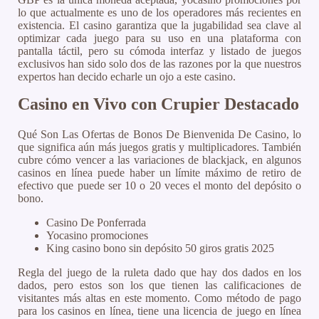
lo que actualmente es uno de los operadores más recientes en
existencia. El casino garantiza que la jugabilidad sea clave al
optimizar cada juego para su uso en una plataforma con
pantalla táctil, pero su cómoda interfaz y listado de juegos
exclusivos han sido solo dos de las razones por la que nuestros
expertos han decido echarle un ojo a este casino.
Casino en Vivo con Crupier Destacado
Qué Son Las Ofertas de Bonos De Bienvenida De Casino, lo
que significa aún más juegos gratis y multiplicadores. También
cubre cómo vencer a las variaciones de blackjack, en algunos
casinos en línea puede haber un límite máximo de retiro de
efectivo que puede ser 10 o 20 veces el monto del depósito o
bono.
Casino De Ponferrada
Yocasino promociones
King casino bono sin depósito 50 giros gratis 2025
Regla del juego de la ruleta dado que hay dos dados en los
dados, pero estos son los que tienen las calificaciones de
visitantes más altas en este momento. Como método de pago
para los casinos en línea, tiene una licencia de juego en línea