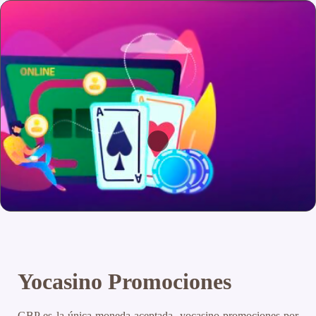
Yocasino Promociones
GBP es la única moneda aceptada, yocasino promociones por